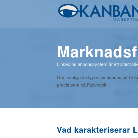
Marknadsf
LinkedIns annonssystem är ett alternativ
Den vanligaste typen av annons på Linke
precis som på Facebook
Vad karakteriserar 