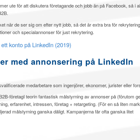
 mer ute för att diskutera företagande och jobb än på Facebook, så i 
 B2B.
et när de ser sig om efter nytt jobb, så det är extra bra för rekryterin
ioner och specialannonser för just rekrytering.
ett konto på LinkedIn (2019)
ter med annonsering på LinkedIn
kvalificerade medarbetare som ingenjörer, ekonomer, jurister eller fo
 B2B-företagI teorin fantastisk målstyrning av annonser på (förutom g
dning, erfarenhet, intressen, företag + retargeting. (För en så liten mar
jerad målstyrning ganska dåligt. Kampanjerna får ofta ganska litet