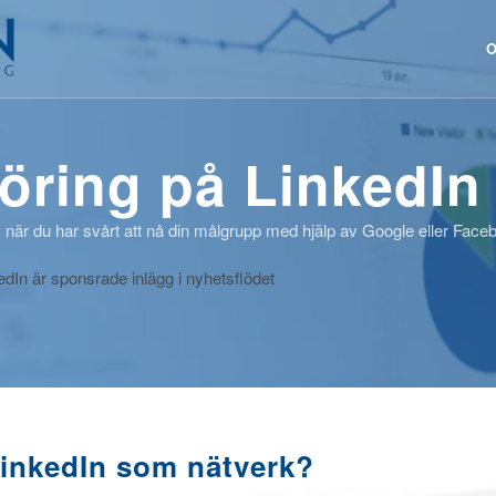
O
öring på LinkedIn
 när du har svårt att nå din målgrupp med hjälp av Google eller Face
dIn är sponsrade inlägg i nyhetsﬂödet
LinkedIn som nätverk?