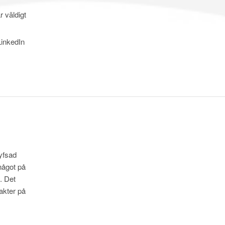
r väldigt
LinkedIn
hyfsad
 något på
t. Det
akter på