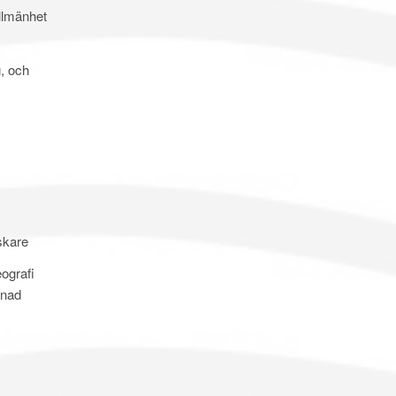
allmänhet
g, och
rskare
eografi
knad