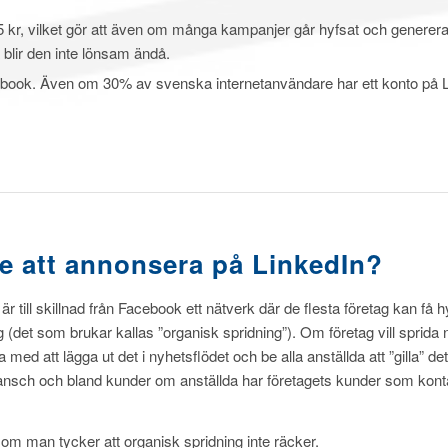
-25 kr, vilket gör att även om många kampanjer går hyfsat och generera
blir den inte lönsam ändå.
acebook. Även om 30% av svenska internetanvändare har ett konto på 
.
ge att annonsera på LinkedIn?
 är till skillnad från Facebook ett nätverk där de flesta företag kan få 
 (det som brukar kallas ”organisk spridning”). Om företag vill sprida
 med att lägga ut det i nyhetsflödet och be alla anställda att ”gilla” de
ansch och bland kunder om anställda har företagets kunder som kont
m man tycker att organisk spridning inte räcker.