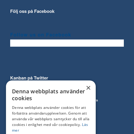
Följ oss på Facebook
Follow us on Facebook
Kanban på Twitter
×
Denna webbplats använder
cookies
Follow
Prenumerera
on Twitter
till RSS Feed
Denna webbplats använder cookies för att
förbättra användarupplevelsen. Genom att
använda vår webbplats samtycker du till alla
cookies i enlighet med vår cookiepolicy.
Läs
mer