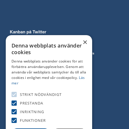
Kanban på Twitter
×
Denna webbplats använder
cookies
Follow
Prenumerera
on Twitter
till RSS Feed
Denna webbplats använder cookies för att
förbättra användarupplevelsen. Genom att
använda vår webbplats samtycker du till alla
cookies i enlighet med vår cookiepolicy.
Läs
mer
Kanban tjänster
STRIKT NÖDVÄNDIGT
Sökmotoroptimering (SEO)
PRESTANDA
Google Ads – sökordsannonsering
INRIKTNING
Display-annonsering
FUNKTIONER
Facebook-annonsering