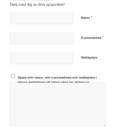
Dela med dig av dina synpunkter!
*
Namn
*
E-postadress
Webbplats
Spara mitt namn, min e-postadress och webbplats i
denna webbläsare till nästa gång jag skriver en
kommentar.