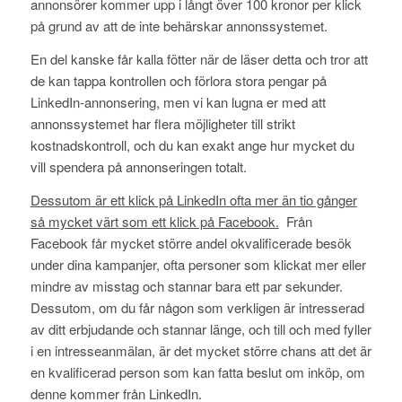
annonsörer kommer upp i långt över 100 kronor per klick
på grund av att de inte behärskar annonssystemet.
En del kanske får kalla fötter när de läser detta och tror att
de kan tappa kontrollen och förlora stora pengar på
LinkedIn-annonsering, men vi kan lugna er med att
annonssystemet har flera möjligheter till strikt
kostnadskontroll, och du kan exakt ange hur mycket du
vill spendera på annonseringen totalt.
Dessutom är ett klick på LinkedIn ofta mer än tio gånger
så mycket värt som ett klick på Facebook.
Från
Facebook får mycket större andel okvalificerade besök
under dina kampanjer, ofta personer som klickat mer eller
mindre av misstag och stannar bara ett par sekunder.
Dessutom, om du får någon som verkligen är intresserad
av ditt erbjudande och stannar länge, och till och med fyller
i en intresseanmälan, är det mycket större chans att det är
en kvalificerad person som kan fatta beslut om inköp, om
denne kommer från LinkedIn.