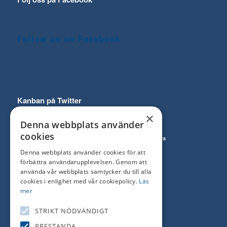
Follow us on Facebook
Kanban på Twitter
×
Denna webbplats använder
cookies
Follow
Prenumerera
on Twitter
till RSS Feed
Denna webbplats använder cookies för att
förbättra användarupplevelsen. Genom att
använda vår webbplats samtycker du till alla
cookies i enlighet med vår cookiepolicy.
Läs
mer
Kanban tjänster
STRIKT NÖDVÄNDIGT
Sökmotoroptimering (SEO)
PRESTANDA