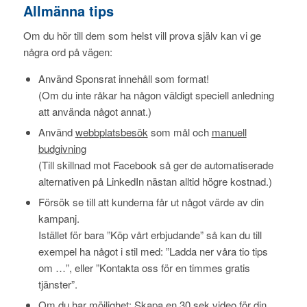
Allmänna tips
Om du hör till dem som helst vill prova själv kan vi ge
några ord på vägen:
Använd Sponsrat innehåll som format!
(Om du inte råkar ha någon väldigt speciell anledning
att använda något annat.)
Använd
webbplatsbesök
som mål och
manuell
budgivning
(Till skillnad mot Facebook så ger de automatiserade
alternativen på LinkedIn nästan alltid högre kostnad.)
Försök se till att kunderna får ut något värde av din
kampanj.
Istället för bara ”Köp vårt erbjudande” så kan du till
exempel ha något i stil med: ”Ladda ner våra tio tips
om …”, eller ”Kontakta oss för en timmes gratis
tjänster”.
Om du har möjlighet: Skapa en 30 sek video för din