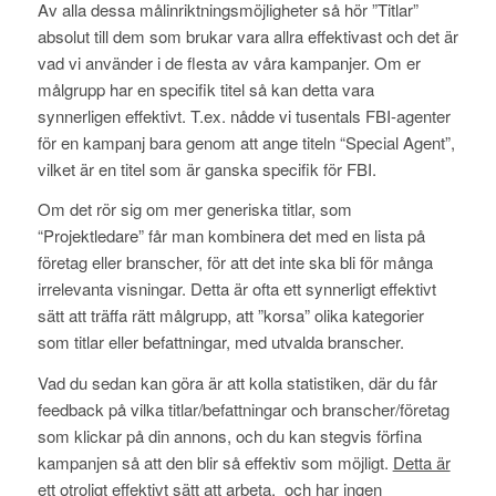
Av alla dessa målinriktningsmöjligheter så hör ”Titlar”
absolut till dem som brukar vara allra effektivast och det är
vad vi använder i de flesta av våra kampanjer. Om er
målgrupp har en specifik titel så kan detta vara
synnerligen effektivt. T.ex. nådde vi tusentals FBI-agenter
för en kampanj bara genom att ange titeln “Special Agent”,
vilket är en titel som är ganska specifik för FBI.
Om det rör sig om mer generiska titlar, som
“Projektledare” får man kombinera det med en lista på
företag eller branscher, för att det inte ska bli för många
irrelevanta visningar. Detta är ofta ett synnerligt effektivt
sätt att träffa rätt målgrupp, att ”korsa” olika kategorier
som titlar eller befattningar, med utvalda branscher.
Vad du sedan kan göra är att kolla statistiken, där du får
feedback på vilka titlar/befattningar och branscher/företag
som klickar på din annons, och du kan stegvis förfina
kampanjen så att den blir så effektiv som möjligt.
Detta är
ett otroligt effektivt sätt att arbeta, och har ingen