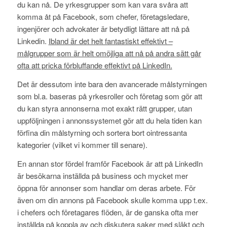
du kan nå. De yrkesgrupper som kan vara svåra att
komma åt på Facebook, som chefer, företagsledare,
ingenjörer och advokater är betydligt lättare att nå på
Linkedin.
Ibland är det helt fantastiskt effektivt –
målgrupper som är helt omöjliga att nå på andra sätt går
ofta att pricka förbluffande effektivt på LinkedIn.
Det är dessutom inte bara den avancerade målstyrningen
som bl.a. baseras på yrkesroller och företag som gör att
du kan styra annonserna mot exakt rätt grupper, utan
uppföljningen i annonssystemet gör att du hela tiden kan
förfina din målstyrning och sortera bort ointressanta
kategorier (vilket vi kommer till senare).
En annan stor fördel framför Facebook är att på LinkedIn
är besökarna inställda på business och mycket mer
öppna för annonser som handlar om deras arbete. För
även om din annons på Facebook skulle komma upp t.ex.
i chefers och företagares flöden, är de ganska ofta mer
inställda på koppla av och diskutera saker med släkt och