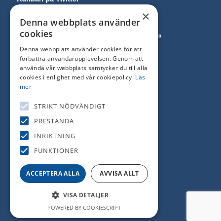
×
Denna webbplats använder
cookies
Follow
Prenumerera
on Twitter
till RSS Feed
Denna webbplats använder cookies för att
förbättra användarupplevelsen. Genom att
använda vår webbplats samtycker du till alla
cookies i enlighet med vår cookiepolicy.
Läs
mer
Kanban tjänster
STRIKT NÖDVÄNDIGT
Sökmotoroptimering (SEO)
PRESTANDA
Google Ads – sökordsannonsering
INRIKTNING
Display-annonsering
FUNKTIONER
Facebook-annonsering
ACCEPTERA ALLA
AVVISA ALLT
LinkedIn-marknadsföring
VISA DETALJER
POWERED BY COOKIESCRIPT