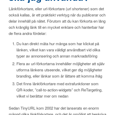
Länkförkortare, eller url-förkortare (url shortener) som det
också kallas, är ett praktiskt verktyg när du publicerar och
delar innehåll på nätet. Förutom att du kan förkorta en lång
och krånglig länk till en mycket enklare och hanterbar har
de flera andra fördelar:
Du kan direkt mäta hur många som har klickat på
länken, vilket kan vara väldigt användbart vid olika
typer av annonsering och annan marknadsföring
Flera av url-förkortarna innehåller möjligheter att själv
utforma länkens utseende, vilket ger dig möjligheter
branding, eller länkar som är lättare att komma ihåg
Det finns länkförkortare med extrafunktioner som
QR-koder, ”call-to-action-widgets” och ReTargeting,
vilket vi berättar mer om nedan
Sedan TinyURL kom 2002 har det lanserats en enorm
mängd olika länkförkortare, och det är omöjligt att beskriva