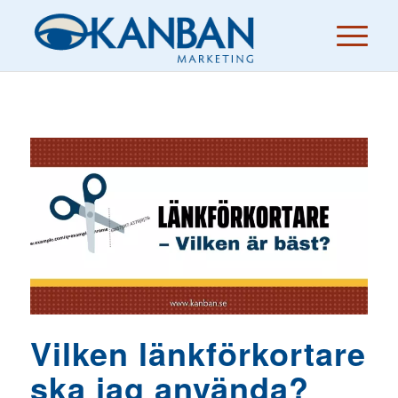
Vilken länkförkortare
ska jag använda?