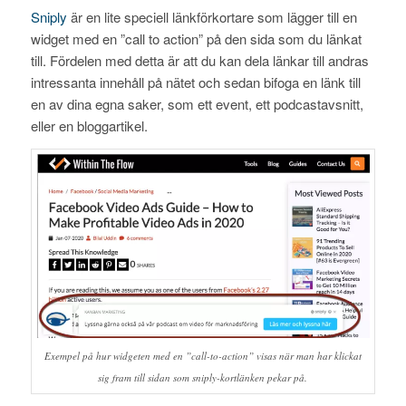
Sniply
är en lite speciell länkförkortare som lägger till en
widget med en ”call to action” på den sida som du länkat
till. Fördelen med detta är att du kan dela länkar till andras
intressanta innehåll på nätet och sedan bifoga en länk till
en av dina egna saker, som ett event, ett podcastavsnitt,
eller en bloggartikel.
Exempel på hur widgeten med en ”call-to-action” visas när man har klickat
sig fram till sidan som sniply-kortlänken pekar på.